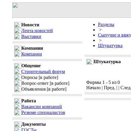
Разделы
Новости
>
Лента новостей
Сыпучие и вяжу
Выставки
>
Штукатурка
Компании
Компании
Штукатурка
Общение
Строительный форум
Опросы
[в работе]
Фирмы 1 - 5 из 0
Вопрос-ответ
[в работе]
Начало | Пред. | | След
Объявления
[в работе]
Работа
Вакансии компаний
Резюме специалистов
Документы
ГОСТы