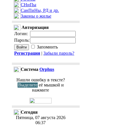
СНиПы
СанПиНы, РД и др.
Законы о жилье
Авторизация
Логин
:
Пароль
:
Запомнить
Регистрация
|
Забыли пароль?
Cистема
Orphus
Нашли ошибку в тексте?
Выделите
её мышкой и
нажмите
Сегодня
Пятница, 07 августа 2026
06:37