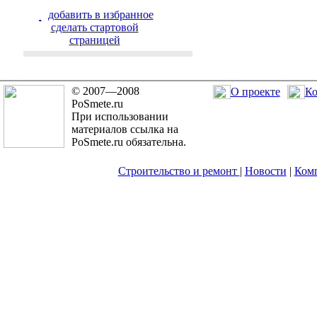
добавить в избранное
cделать стартовой
страницей
© 2007—2008
О проекте
Ко
PoSmete.ru
При использовании
материалов ссылка на
PoSmete.ru обязательна.
Строительство и ремонт
|
Новости
|
Ком