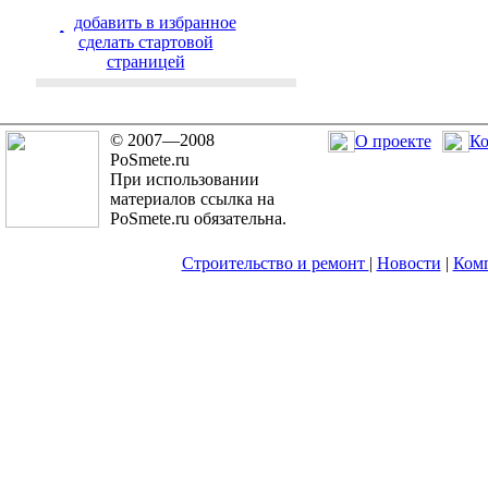
добавить в избранное
cделать стартовой
страницей
© 2007—2008
О проекте
Ко
PoSmete.ru
При использовании
материалов ссылка на
PoSmete.ru обязательна.
Строительство и ремонт
|
Новости
|
Ком