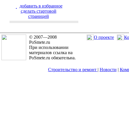
добавить в избранное
cделать стартовой
страницей
© 2007—2008
О проекте
Ко
PoSmete.ru
При использовании
материалов ссылка на
PoSmete.ru обязательна.
Строительство и ремонт
|
Новости
|
Ком