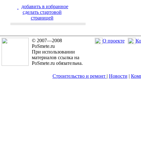
добавить в избранное
cделать стартовой
страницей
© 2007—2008
О проекте
Ко
PoSmete.ru
При использовании
материалов ссылка на
PoSmete.ru обязательна.
Строительство и ремонт
|
Новости
|
Ком