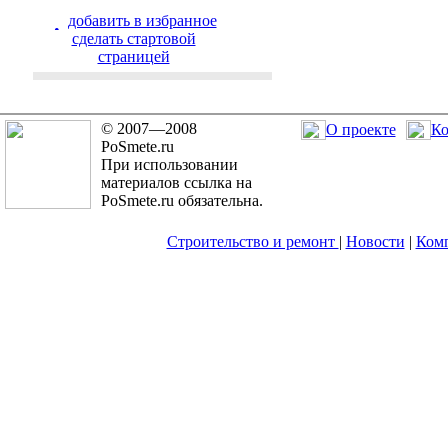
добавить в избранное
cделать стартовой
страницей
© 2007—2008
О проекте
Ко
PoSmete.ru
При использовании
материалов ссылка на
PoSmete.ru обязательна.
Строительство и ремонт
|
Новости
|
Ком