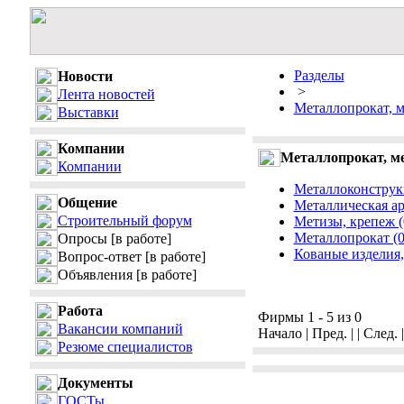
Разделы
Новости
>
Лента новостей
Металлопрокат, м
Выставки
Компании
Металлопрокат, ме
Компании
Металлоконструк
Общение
Металлическая ар
Строительный форум
Метизы, крепеж (
Металлопрокат (0
Опросы
[в работе]
Кованые изделия, 
Вопрос-ответ
[в работе]
Объявления
[в работе]
Работа
Фирмы 1 - 5 из 0
Вакансии компаний
Начало | Пред. | | След. 
Резюме специалистов
Документы
ГОСТы