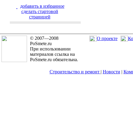
добавить в избранное
cделать стартовой
страницей
© 2007—2008
О проекте
Ко
PoSmete.ru
При использовании
материалов ссылка на
PoSmete.ru обязательна.
Строительство и ремонт
|
Новости
|
Ком