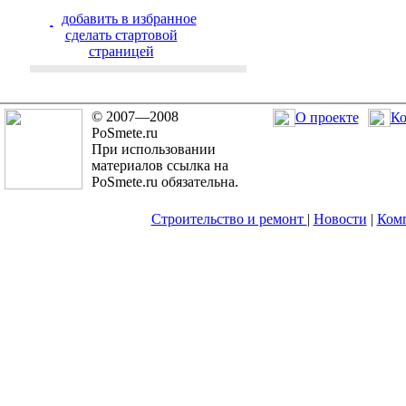
добавить в избранное
cделать стартовой
страницей
© 2007—2008
О проекте
Ко
PoSmete.ru
При использовании
материалов ссылка на
PoSmete.ru обязательна.
Строительство и ремонт
|
Новости
|
Ком