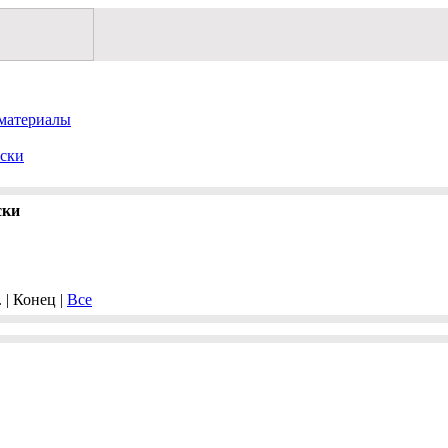
материалы
ски
ски
. | Конец |
Все