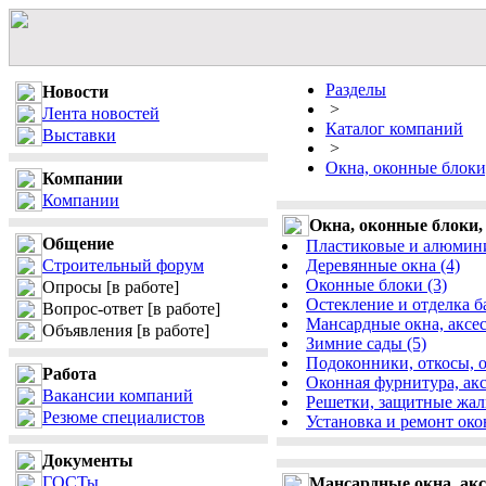
Разделы
Новости
>
Лента новостей
Каталог компаний
Выставки
>
Окна, оконные блоки
Компании
Компании
Окна, оконные блоки,
Общение
Пластиковые и алюмини
Строительный форум
Деревянные окна (4)
Оконные блоки (3)
Опросы
[в работе]
Остекление и отделка б
Вопрос-ответ
[в работе]
Мансардные окна, аксес
Объявления
[в работе]
Зимние сады (5)
Подоконники, откосы, о
Работа
Оконная фурнитура, акс
Вакансии компаний
Решетки, защитные жалю
Резюме специалистов
Установка и ремонт око
Документы
ГОСТы
Мансардные окна, ак