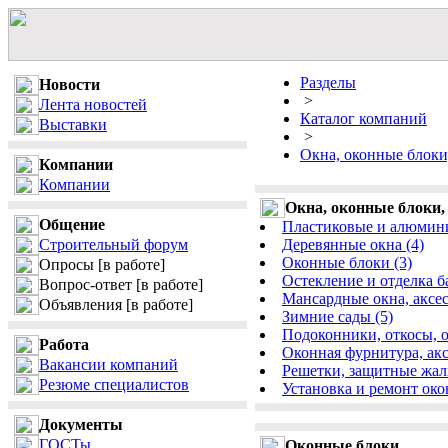
Разделы
Новости
>
Лента новостей
Каталог компаний
Выставки
>
Окна, оконные блоки
Компании
Компании
Окна, оконные блоки,
Общение
Пластиковые и алюмини
Строительный форум
Деревянные окна (4)
Оконные блоки (3)
Опросы
[в работе]
Остекление и отделка б
Вопрос-ответ
[в работе]
Мансардные окна, аксес
Объявления
[в работе]
Зимние сады (5)
Подоконники, откосы, о
Работа
Оконная фурнитура, акс
Вакансии компаний
Решетки, защитные жалю
Резюме специалистов
Установка и ремонт око
Документы
ГОСТы
Оконные блоки