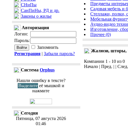
Предметы интерьер
СНиПы
Садовая мебель и б
СанПиНы, РД и др.
Стеллажи, полки, с
Законы о жилье
Мебельная фурниту
Аудио-видео техни
Авторизация
Изготовление, сбор
Логин
:
Прочее (0)
Пароль
:
Запомнить
Жалюзи, шторы, 
Регистрация
|
Забыли пароль?
Компании 1 - 10 из 0
Начало | Пред. | | След
Cистема
Orphus
Нашли ошибку в тексте?
Выделите
её мышкой и
нажмите
Сегодня
Пятница, 07 августа 2026
01:46