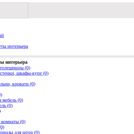
ий
еты интерьера
ты интерьера
столешницы (0)
 стенки, шкафы-купе (0)
льни, кровати (0)
0)
 мебель (0)
ль (0)
)
 комнаты (0)
0)
рнизы для штор (0)