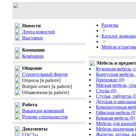
Разделы
Новости
>
Лента новостей
Каталог компан
Выставки
>
Мебель и предм
Компании
Компании
Мебель и предме
Общение
Кухонная мебель, 
Строительный форум
Корпусная мебель,
Прихожие (0)
Опросы
[в работе]
Мягкая мебель, спа
Вопрос-ответ
[в работе]
Столы (0)
Объявления
[в работе]
Стулья, табуреты (
Детская и школьная
Работа
Компьютерная мебе
Вакансии компаний
Офисная мебель (0
Резюме специалистов
Кованая мебель (0)
Мебель для ванной
Документы
Мебель различная (
Жалюзи, шторы, ка
ГОСТы