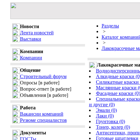
Разделы
Новости
>
Лента новостей
Каталог компани
Выставки
>
Лакокрасочные м
Компании
Компании
Лакокрасочные м
Общение
Воднодисперсионные
Строительный форум
Алкидные краски (0
Силикатные краски 
Опросы
[в работе]
Маслянные краски (
Вопрос-ответ
[в работе]
Фасадные краски (0
Объявления
[в работе]
Специальные краски
и другие (0)
Работа
Эмали (0)
Вакансии компаний
Лаки (0)
Резюме специалистов
Грунтовка (0)
Тонер, колер (0)
Документы
Антисептики, пропи
Готовые шпатлевки 
ГОСТы