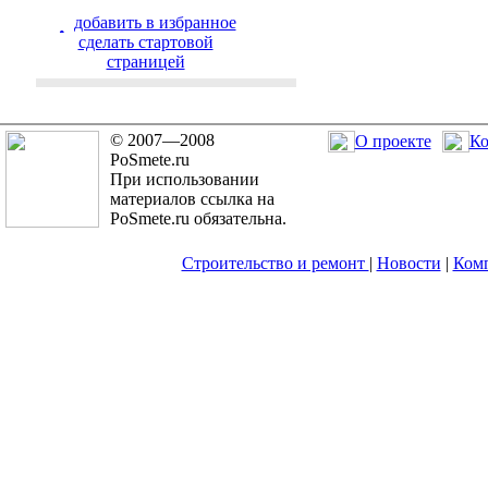
добавить в избранное
cделать стартовой
страницей
© 2007—2008
О проекте
Ко
PoSmete.ru
При использовании
материалов ссылка на
PoSmete.ru обязательна.
Строительство и ремонт
|
Новости
|
Ком