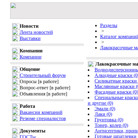
Разделы
Новости
>
Лента новостей
Каталог компани
Выставки
>
Лакокрасочные м
Компании
Компании
Лакокрасочные м
Общение
Воднодисперсионные
Строительный форум
Алкидные краски (0
Силикатные краски 
Опросы
[в работе]
Маслянные краски (
Вопрос-ответ
[в работе]
Фасадные краски (0
Объявления
[в работе]
Специальные краски
и другие (0)
Работа
Эмали (0)
Вакансии компаний
Лаки (0)
Резюме специалистов
Грунтовка (0)
Тонер, колер (0)
Документы
Антисептики, пропи
Готовые шпатлевки 
ГОСТы