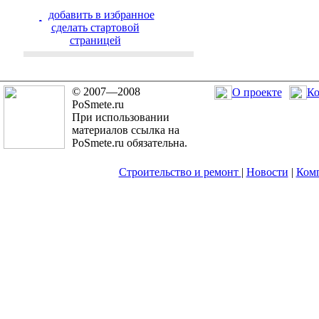
добавить в избранное
cделать стартовой
страницей
© 2007—2008
О проекте
Ко
PoSmete.ru
При использовании
материалов ссылка на
PoSmete.ru обязательна.
Строительство и ремонт
|
Новости
|
Ком