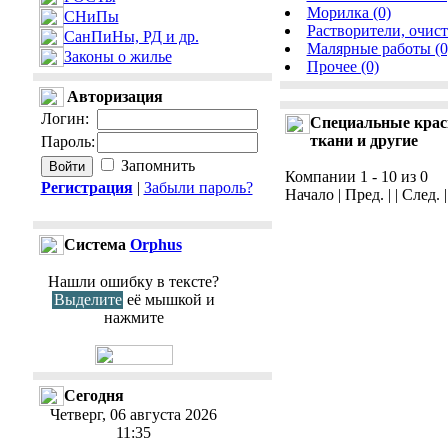
Морилка (0)
СНиПы
Растворители, очист
СанПиНы, РД и др.
Малярные работы (0
Законы о жилье
Прочее (0)
Авторизация
Логин
:
Специальные краск
ткани и другие
Пароль
:
Запомнить
Компании 1 - 10 из 0
Регистрация
|
Забыли пароль?
Начало | Пред. | | След. 
Cистема
Orphus
Нашли ошибку в тексте?
Выделите
её мышкой и
нажмите
Сегодня
Четверг, 06 августа 2026
11:35