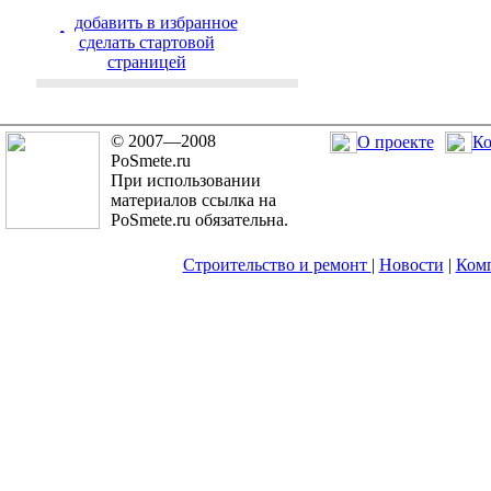
добавить в избранное
cделать стартовой
страницей
© 2007—2008
О проекте
Ко
PoSmete.ru
При использовании
материалов ссылка на
PoSmete.ru обязательна.
Строительство и ремонт
|
Новости
|
Ком