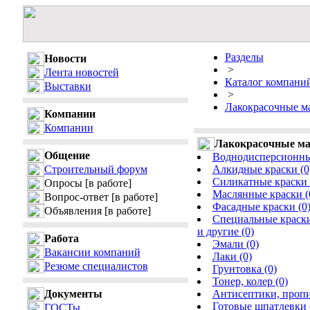
Разделы
Новости
>
Лента новостей
Каталог компани
Выставки
>
Лакокрасочные м
Компании
Компании
Лакокрасочные м
Общение
Воднодисперсионные
Строительный форум
Алкидные краски (0
Силикатные краски 
Опросы
[в работе]
Маслянные краски (
Вопрос-ответ
[в работе]
Фасадные краски (0
Объявления
[в работе]
Специальные краски
и другие (0)
Работа
Эмали (0)
Вакансии компаний
Лаки (0)
Резюме специалистов
Грунтовка (0)
Тонер, колер (0)
Документы
Антисептики, пропи
Готовые шпатлевки 
ГОСТы