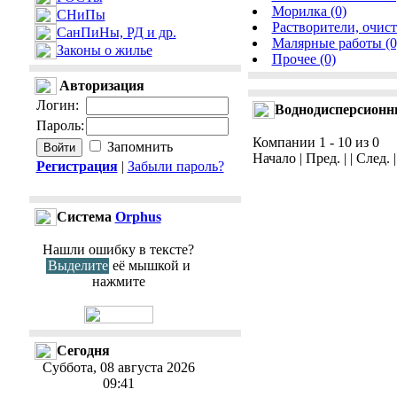
Морилка (0)
СНиПы
Растворители, очист
СанПиНы, РД и др.
Малярные работы (0
Законы о жилье
Прочее (0)
Авторизация
Логин
:
Воднодисперсионн
Пароль
:
Компании 1 - 10 из 0
Запомнить
Начало | Пред. | | След. 
Регистрация
|
Забыли пароль?
Cистема
Orphus
Нашли ошибку в тексте?
Выделите
её мышкой и
нажмите
Сегодня
Суббота, 08 августа 2026
09:41