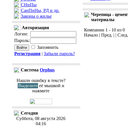
СНиПы
СанПиНы, РД и др.
Черепица - цемен
Законы о жилье
материалы
Авторизация
Компании 1 - 10 из 0
Логин
:
Начало | Пред. | | След
Пароль
:
Запомнить
Регистрация
|
Забыли пароль?
Cистема
Orphus
Нашли ошибку в тексте?
Выделите
её мышкой и
нажмите
Сегодня
Суббота, 08 августа 2026
04:16