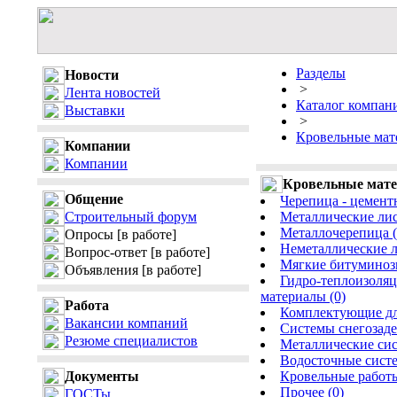
Разделы
Новости
>
Лента новостей
Каталог компан
Выставки
>
Кровельные мат
Компании
Компании
Кровельные мате
Общение
Черепица - цемент
Строительный форум
Металлические лист
Металлочерепица (
Опросы
[в работе]
Неметаллические л
Вопрос-ответ
[в работе]
Мягкие битуминозн
Объявления
[в работе]
Гидро-теплоизоляц
материалы (0)
Работа
Комплектующие для
Вакансии компаний
Системы снегозаде
Резюме специалистов
Металлические сис
Водосточные сист
Документы
Кровельные работы
Прочее (0)
ГОСТы