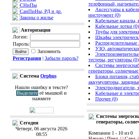
телефонный, нагревате
СНиПы
Аксессуары к кабел
СанПиНы, РД и др.
инструмент (0)
Законы о жилье
Кабельные каналы, 
Кабельные лотки (0)
Авторизация
Трубы для электрики
Логин
:
Шкафы электрически
Распределительные 
Пароль
:
УЗО, автоматически
Запомнить
Электроизмерительн
Регистрация
|
Забыли пароль?
тестеры, регуляторы (0)
Системы энергоснаб
генераторы, солнечные 
Cистема
Orphus
Блоки питания, ста
аккумуляторы, зарядные
Нашли ошибку в тексте?
Электродвигатели, 
Выделите
её мышкой и
Кабельные и электр
нажмите
Прочее (0)
Системы энергосна
генераторы, солне
Сегодня
Четверг, 06 августа 2026
Компании 1 - 10 из 0
08:55
Начало | Пред. | | След. 