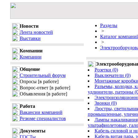
Разделы
Новости
>
Лента новостей
Каталог компани
Выставки
>
Электрооборудов
Компании
Компании
Электрооборудова
Общение
Розетки (0)
Строительный форум
Выключатели (0)
Монтажные коробки,
Опросы
[в работе]
Разъемы, колодки, 
Вопрос-ответ
[в работе]
удлинители, патроны (0
Объявления
[в работе]
Электроизоляционны
Звонки (0)
Работа
Люстры, светильник
Вакансии компаний
промышленные, уличные
Резюме специалистов
Лампы накаливания
ультрафиолетовые, гало
Документы
Кабель силовой и ни
Кабель витая пара,
ГОСТы