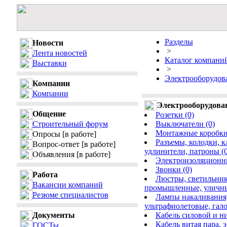
Разделы
Новости
>
Лента новостей
Каталог компани
Выставки
>
Электрооборудов
Компании
Компании
Электрооборудова
Общение
Розетки (0)
Строительный форум
Выключатели (0)
Монтажные коробки,
Опросы
[в работе]
Разъемы, колодки, 
Вопрос-ответ
[в работе]
удлинители, патроны (0
Объявления
[в работе]
Электроизоляционны
Звонки (0)
Работа
Люстры, светильник
Вакансии компаний
промышленные, уличные
Резюме специалистов
Лампы накаливания
ультрафиолетовые, гало
Документы
Кабель силовой и ни
Кабель витая пара,
ГОСТы