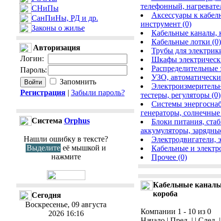
телефонный, нагревате
СНиПы
Аксессуары к кабел
СанПиНы, РД и др.
инструмент (0)
Законы о жилье
Кабельные каналы, 
Кабельные лотки (0)
Авторизация
Трубы для электрики
Логин
:
Шкафы электрически
Распределительные 
Пароль
:
УЗО, автоматически
Запомнить
Электроизмерительн
Регистрация
|
Забыли пароль?
тестеры, регуляторы (0)
Системы энергоснаб
генераторы, солнечные 
Cистема
Orphus
Блоки питания, ста
аккумуляторы, зарядные
Нашли ошибку в тексте?
Электродвигатели, 
Выделите
её мышкой и
Кабельные и электр
нажмите
Прочее (0)
Кабельные каналы
короба
Сегодня
Воскресенье, 09 августа
Компании 1 - 10 из 0
2026 16:16
Начало | Пред. | | След. 