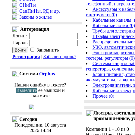
телефонный, нагревате
СНиПы
Аксессуары к кабел
СанПиНы, РД и др.
инструмент (0)
Законы о жилье
Кабельные каналы, 
Кабельные лотки (0)
Авторизация
Трубы для электрики
Логин
:
Шкафы электрически
Распределительные 
Пароль
:
УЗО, автоматически
Запомнить
Электроизмерительн
Регистрация
|
Забыли пароль?
тестеры, регуляторы (0)
Системы энергоснаб
генераторы, солнечные 
Cистема
Orphus
Блоки питания, ста
аккумуляторы, зарядные
Нашли ошибку в тексте?
Электродвигатели, 
Выделите
её мышкой и
Кабельные и электр
нажмите
Прочее (0)
Люстры, светильн
промышленные, ул
Сегодня
Понедельник, 10 августа
Компании 1 - 10 из 0
2026 14:44
Начало | Пред. | | След. 