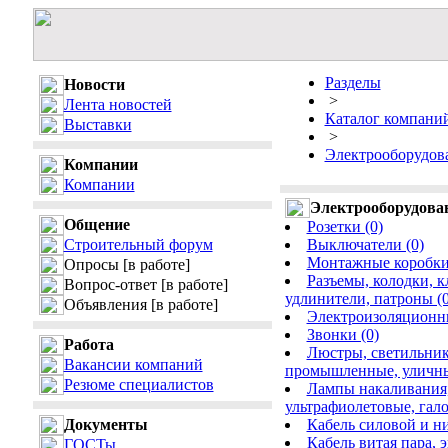
Разделы
Новости
>
Лента новостей
Каталог компани
Выставки
>
Электрооборудов
Компании
Компании
Электрооборудова
Общение
Розетки (0)
Строительный форум
Выключатели (0)
Монтажные коробки,
Опросы
[в работе]
Разъемы, колодки, 
Вопрос-ответ
[в работе]
удлинители, патроны (0
Объявления
[в работе]
Электроизоляционны
Звонки (0)
Работа
Люстры, светильник
Вакансии компаний
промышленные, уличные
Резюме специалистов
Лампы накаливания
ультрафиолетовые, гало
Документы
Кабель силовой и ни
Кабель витая пара,
ГОСТы