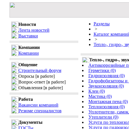
Разделы
Новости
>
Лента новостей
Каталог компани
Выставки
>
Тепло-, гидро-, з
Компании
Компании
Тепло-, гидро-, зв
Общение
Антикоррозийные по
Строительный форум
Герметики (0)
Гидроизоляция (0)
Опросы
[в работе]
Гидрофобизаторы и 
Вопрос-ответ
[в работе]
Звукоизоляция (0)
Объявления
[в работе]
Клеи (0)
Мастика (0)
Работа
Монтажная пена (0)
Вакансии компаний
Теплоизоляция (0)
Резюме специалистов
Уплотнители, самок
Утеплители (0)
Документы
Услуги по теплоизол
Услуги по гидроизол
ГОСТы