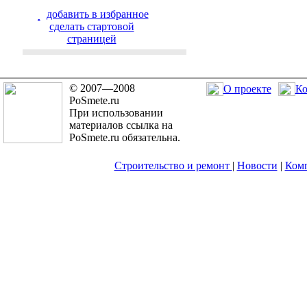
добавить в избранное
cделать стартовой
страницей
© 2007—2008
О проекте
Ко
PoSmete.ru
При использовании
материалов ссылка на
PoSmete.ru обязательна.
Строительство и ремонт
|
Новости
|
Ком