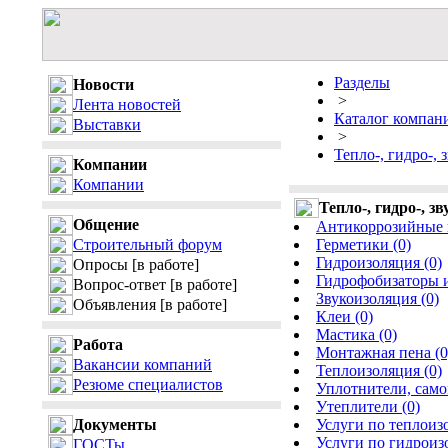
Разделы
Новости
>
Лента новостей
Каталог компан
Выставки
>
Тепло-, гидро-, 
Компании
Компании
Тепло-, гидро-, з
Общение
Антикоррозийные 
Строительный форум
Герметики (0)
Гидроизоляция (0)
Опросы
[в работе]
Гидрофобизаторы и
Вопрос-ответ
[в работе]
Звукоизоляция (0)
Объявления
[в работе]
Клеи (0)
Мастика (0)
Работа
Монтажная пена (0
Вакансии компаний
Теплоизоляция (0)
Резюме специалистов
Уплотнители, само
Утеплители (0)
Документы
Услуги по теплоиз
Услуги по гидроиз
ГОСТы