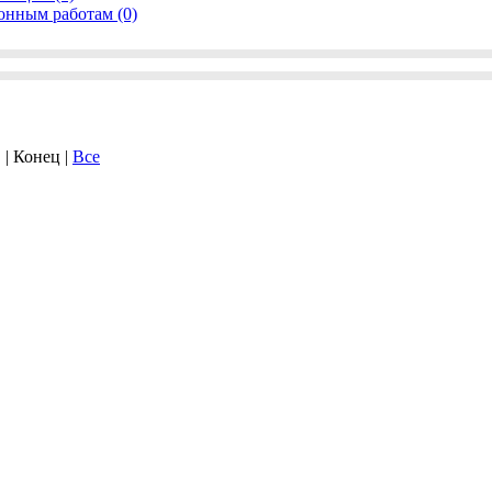
онным работам (0)
. | Конец |
Все