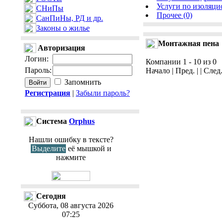
Услуги по изоляци
СНиПы
Прочее (0)
СанПиНы, РД и др.
Законы о жилье
Монтажная пена
Авторизация
Логин
:
Компании 1 - 10 из 0
Пароль
:
Начало | Пред. | | След
Запомнить
Регистрация
|
Забыли пароль?
Cистема
Orphus
Нашли ошибку в тексте?
Выделите
её мышкой и
нажмите
Сегодня
Суббота, 08 августа 2026
07:25