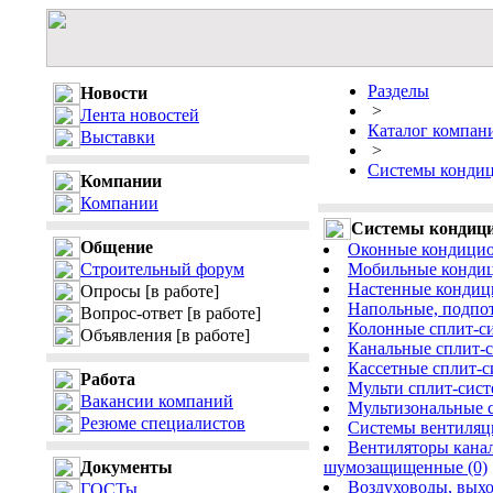
Разделы
Новости
>
Лента новостей
Каталог компан
Выставки
>
Системы кондиц
Компании
Компании
Системы кондици
Общение
Оконные кондицио
Строительный форум
Мобильные кондици
Настенные кондици
Опросы
[в работе]
Напольные, подпот
Вопрос-ответ
[в работе]
Колонные сплит-си
Объявления
[в работе]
Канальные сплит-с
Кассетные сплит-с
Работа
Мульти сплит-сист
Вакансии компаний
Мультизональные 
Резюме специалистов
Системы вентиляци
Вентиляторы кана
Документы
шумозащищенные (0)
Воздуховоды, выхо
ГОСТы