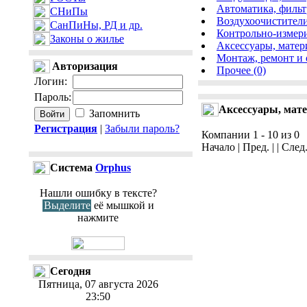
Автоматика, фильт
СНиПы
Воздухоочистители
СанПиНы, РД и др.
Контрольно-измери
Законы о жилье
Аксессуары, матер
Монтаж, ремонт и 
Авторизация
Прочее (0)
Логин
:
Пароль
:
Аксессуары, мат
Запомнить
Регистрация
|
Забыли пароль?
Компании 1 - 10 из 0
Начало | Пред. | | След
Cистема
Orphus
Нашли ошибку в тексте?
Выделите
её мышкой и
нажмите
Сегодня
Пятница, 07 августа 2026
23:50