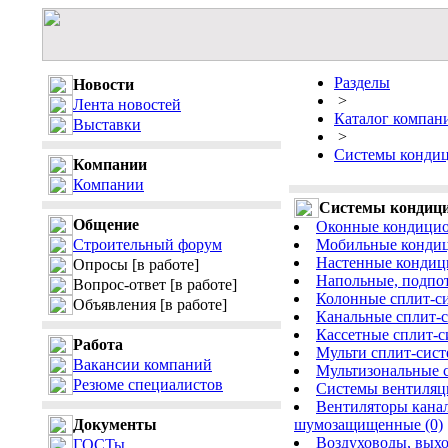
Разделы
Новости
>
Лента новостей
Каталог компан
Выставки
>
Системы кондиц
Компании
Компании
Системы кондици
Общение
Оконные кондицио
Строительный форум
Мобильные кондици
Настенные кондици
Опросы
[в работе]
Напольные, подпот
Вопрос-ответ
[в работе]
Колонные сплит-си
Объявления
[в работе]
Канальные сплит-с
Кассетные сплит-с
Работа
Мульти сплит-сист
Вакансии компаний
Мультизональные 
Резюме специалистов
Системы вентиляци
Вентиляторы кана
Документы
шумозащищенные (0)
Воздуховоды, выхо
ГОСТы