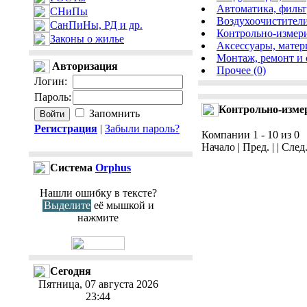
Автоматика, фильт
СНиПы
Воздухоочистители
СанПиНы, РД и др.
Контрольно-измери
Законы о жилье
Аксессуары, матер
Монтаж, ремонт и 
Авторизация
Прочее (0)
Логин
:
Пароль
:
Контрольно-изме
Запомнить
Регистрация
|
Забыли пароль?
Компании 1 - 10 из 0
Начало | Пред. | | След
Cистема
Orphus
Нашли ошибку в тексте?
Выделите
её мышкой и
нажмите
Сегодня
Пятница, 07 августа 2026
23:44