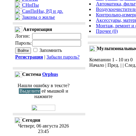
Автоматика, фильт
СНиПы
Воздухоочистители
СанПиНы, РД и др.
Контрольно-измери
Законы о жилье
Аксессуары, матер
Монтаж, ремонт и 
Авторизация
Прочее (0)
Логин
:
Пароль
:
Мультизональные
Запомнить
Регистрация
|
Забыли пароль?
Компании 1 - 10 из 0
Начало | Пред. | | След
Cистема
Orphus
Нашли ошибку в тексте?
Выделите
её мышкой и
нажмите
Сегодня
Четверг, 06 августа 2026
23:45