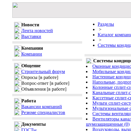
Разделы
Новости
>
Лента новостей
Каталог компан
Выставки
>
Системы кондиц
Компании
Компании
Системы кондици
Общение
Оконные кондицио
Строительный форум
Мобильные кондици
Настенные кондици
Опросы
[в работе]
Напольные, подпот
Вопрос-ответ
[в работе]
Колонные сплит-си
Объявления
[в работе]
Канальные сплит-с
Кассетные сплит-с
Работа
Мульти сплит-сист
Вакансии компаний
Мультизональные 
Резюме специалистов
Системы вентиляци
Вентиляторы кана
Документы
шумозащищенные (0)
Воздуховоды, выхо
ГОСТы