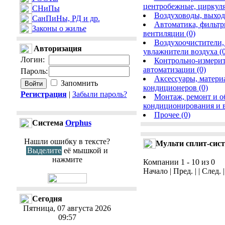
центробежные, циркул
СНиПы
Воздуховоды, выход
СанПиНы, РД и др.
Автоматика, фильтр
Законы о жилье
вентиляции (0)
Воздухоочистители,
Авторизация
увлажнители воздуха (0
Логин
:
Контрольно-измерит
автоматизации (0)
Пароль
:
Аксессуары, матери
Запомнить
кондиционеров (0)
Регистрация
|
Забыли пароль?
Монтаж, ремонт и о
кондиционирования и в
Прочее (0)
Cистема
Orphus
Нашли ошибку в тексте?
Мульти сплит-сис
Выделите
её мышкой и
нажмите
Компании 1 - 10 из 0
Начало | Пред. | | След. 
Сегодня
Пятница, 07 августа 2026
09:57