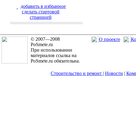
добавить в избранное
cделать стартовой
страницей
© 2007—2008
О проекте
Ко
PoSmete.ru
При использовании
материалов ссылка на
PoSmete.ru обязательна.
Строительство и ремонт
|
Новости
|
Ком