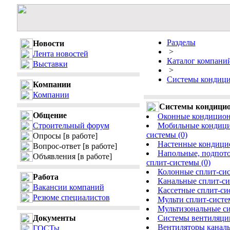
Разделы
Новости
>
Лента новостей
Каталог компани
Выставки
>
Системы кондици
Компании
Компании
Системы кондицио
Общение
Оконные кондицион
Строительный форум
Мобильные кондици
системы (0)
Опросы
[в работе]
Настенные кондицио
Вопрос-ответ
[в работе]
Напольные, подпот
Объявления
[в работе]
сплит-системы (0)
Колонные сплит-сис
Работа
Канальные сплит-си
Вакансии компаний
Кассетные сплит-си
Резюме специалистов
Мульти сплит-систе
Мультизональные си
Документы
Системы вентиляции
Вентиляторы каналь
ГОСТы