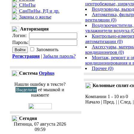
центробежные, циркул
СНиПы
Воздуховоды, выход
СанПиНы, РД и др.
Автоматика, фильтр
Законы о жилье
вентиляции (0)
Воздухоочистители,
Авторизация
увлажнители воздуха (0
Логин
:
Контрольно-измерит
автоматизации (0)
Пароль
:
Аксессуары, матери
Запомнить
кондиционеров (0)
Регистрация
|
Забыли пароль?
Монтаж, ремонт и о
кондиционирования и в
Прочее (0)
Cистема
Orphus
Нашли ошибку в тексте?
Колонные сплит-с
Выделите
её мышкой и
нажмите
Компании 1 - 10 из 0
Начало | Пред. | | След. 
Сегодня
Пятница, 07 августа 2026
09:59