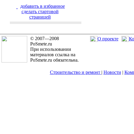
добавить в избранное
cделать стартовой
страницей
© 2007—2008
О проекте
Ко
PoSmete.ru
При использовании
материалов ссылка на
PoSmete.ru обязательна.
Строительство и ремонт
|
Новости
|
Ком