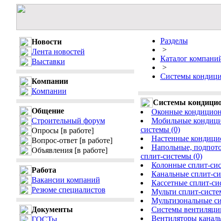
Разделы
Новости
>
Лента новостей
Каталог компани
Выставки
>
Системы кондици
Компании
Компании
Системы кондицио
Общение
Оконные кондицион
Строительный форум
Мобильные кондици
системы (0)
Опросы
[в работе]
Настенные кондицио
Вопрос-ответ
[в работе]
Напольные, подпот
Объявления
[в работе]
сплит-системы (0)
Колонные сплит-сис
Работа
Канальные сплит-си
Вакансии компаний
Кассетные сплит-си
Резюме специалистов
Мульти сплит-систе
Мультизональные си
Документы
Системы вентиляции
Вентиляторы каналь
ГОСТы