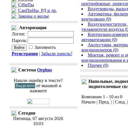
центробежные, циркул
СНиПы
Воздуховоды, выход
СанПиНы, РД и др.
Автоматика, фильтр
Законы о жилье
вентиляции (0)
Воздухоочистители,
Авторизация
увлажнители воздуха (0
Логин
:
Контрольно-измерит
автоматизации (0)
Пароль
:
Аксессуары, матери
Запомнить
кондиционеров (0)
Регистрация
|
Забыли пароль?
Монтаж, ремонт и о
кондиционирования и в
Прочее (0)
Cистема
Orphus
Нашли ошибку в тексте?
Напольные, подпот
Выделите
её мышкой и
подпотолочные сп
нажмите
Компании 1 - 10 из 0
Начало | Пред. | | След. 
Сегодня
Пятница, 07 августа 2026
10:03