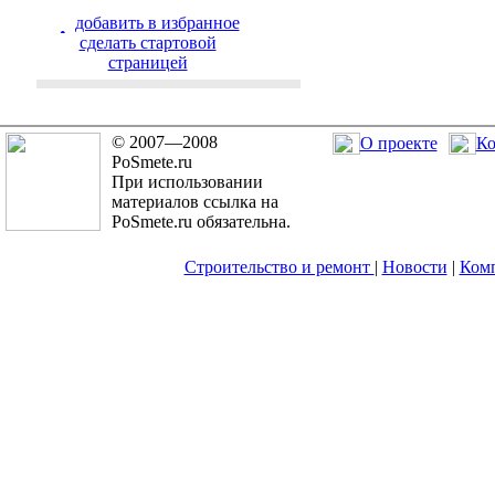
добавить в избранное
cделать стартовой
страницей
© 2007—2008
О проекте
Ко
PoSmete.ru
При использовании
материалов ссылка на
PoSmete.ru обязательна.
Строительство и ремонт
|
Новости
|
Ком