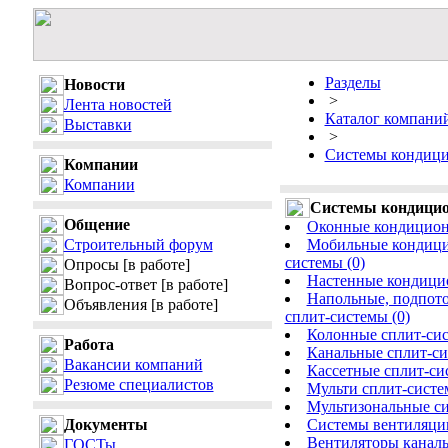
Разделы
Новости
>
Лента новостей
Каталог компани
Выставки
>
Системы кондици
Компании
Компании
Системы кондицио
Общение
Оконные кондицион
Строительный форум
Мобильные кондици
системы (0)
Опросы
[в работе]
Настенные кондицио
Вопрос-ответ
[в работе]
Напольные, подпот
Объявления
[в работе]
сплит-системы (0)
Колонные сплит-сис
Работа
Канальные сплит-си
Вакансии компаний
Кассетные сплит-си
Резюме специалистов
Мульти сплит-систе
Мультизональные си
Документы
Системы вентиляции
Вентиляторы каналь
ГОСТы