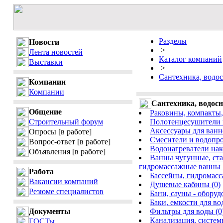
Разделы
Новости
>
Лента новостей
Каталог компаний
Выставки
>
Сантехника, водо
Компании
Компании
Сантехника, водос
Общение
Раковины, компакты,
Строительный форум
Полотенцесушители и
Аксессуары для ванн
Опросы
[в работе]
Смесители и водопро
Вопрос-ответ
[в работе]
Водонагреватели нак
Объявления
[в работе]
Ванны чугунные, ста
гидромассажные ванны 
Работа
Бассейны, гидромасс
Вакансии компаний
Душевые кабины (0)
Резюме специалистов
Бани, сауны - оборуд
Баки, емкости для во
Документы
Фильтры для воды (0
Канализация, систем
ГОСТы