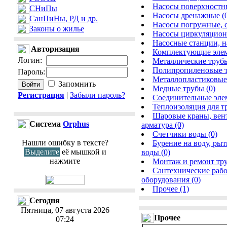
Насосы поверхностны
СНиПы
Насосы дренажные (
СанПиНы, РД и др.
Насосы погружные, 
Законы о жилье
Насосы циркуляцион
Насосные станции, н
Авторизация
Комплектующие элеме
Логин
:
Металлические трубы
Полипропиленовые т
Пароль
:
Металлопластиковые 
Запомнить
Медные трубы (0)
Регистрация
|
Забыли пароль?
Соединительные элем
Теплоизоляция для тр
Шаровые краны, вен
Cистема
Orphus
арматура (0)
Счетчики воды (0)
Нашли ошибку в тексте?
Бурение на воду, рыт
Выделите
её мышкой и
воды (0)
нажмите
Монтаж и ремонт тру
Сантехнические рабо
оборудования (0)
Прочее (1)
Сегодня
Пятница, 07 августа 2026
Прочее
07:24