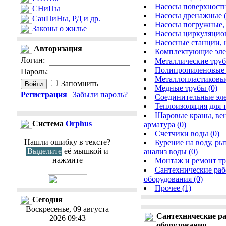
Насосы поверхностн
СНиПы
Насосы дренажные (
СанПиНы, РД и др.
Насосы погружные, 
Законы о жилье
Насосы циркуляцион
Насосные станции, 
Авторизация
Комплектующие элем
Логин
:
Металлические труб
Полипропиленовые 
Пароль
:
Металлопластиковые
Запомнить
Медные трубы (0)
Регистрация
|
Забыли пароль?
Соединительные эле
Теплоизоляция для т
Шаровые краны, вен
Cистема
Orphus
арматура (0)
Счетчики воды (0)
Нашли ошибку в тексте?
Бурение на воду, ры
Выделите
её мышкой и
анализ воды (0)
нажмите
Монтаж и ремонт тр
Сантехнические раб
оборудования (0)
Прочее (1)
Сегодня
Воскресенье, 09 августа
Сантехнические ра
2026 09:43
оборудования