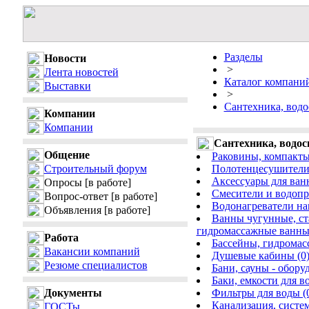
Разделы
Новости
>
Лента новостей
Каталог компани
Выставки
>
Сантехника, водо
Компании
Компании
Сантехника, водос
Общение
Раковины, компакты,
Строительный форум
Полотенцесушители 
Аксессуары для ван
Опросы
[в работе]
Смесители и водопр
Вопрос-ответ
[в работе]
Водонагреватели на
Объявления
[в работе]
Ванны чугунные, ст
гидромассажные ванны
Работа
Бассейны, гидромас
Вакансии компаний
Душевые кабины (0
Резюме специалистов
Бани, сауны - обору
Баки, емкости для в
Документы
Фильтры для воды (
Канализация, систем
ГОСТы