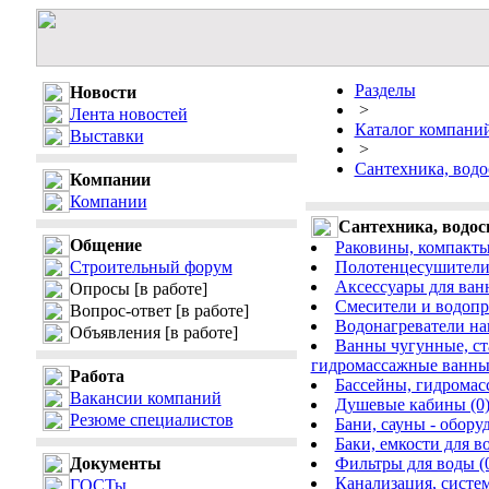
Разделы
Новости
>
Лента новостей
Каталог компани
Выставки
>
Сантехника, водо
Компании
Компании
Сантехника, водос
Общение
Раковины, компакты,
Строительный форум
Полотенцесушители 
Аксессуары для ван
Опросы
[в работе]
Смесители и водопр
Вопрос-ответ
[в работе]
Водонагреватели на
Объявления
[в работе]
Ванны чугунные, ст
гидромассажные ванны
Работа
Бассейны, гидромас
Вакансии компаний
Душевые кабины (0
Резюме специалистов
Бани, сауны - обору
Баки, емкости для в
Документы
Фильтры для воды (
Канализация, систем
ГОСТы