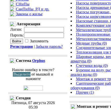
Насосы поверхностн
СНиПы
Насосы дренажные (
СанПиНы, РД и др.
Насосы погружные, 
Законы о жилье
Насосы циркуляцион
Насосные станции, 
Авторизация
Комплектующие элем
Логин
:
Металлические труб
Полипропиленовые 
Пароль
:
Металлопластиковые
Запомнить
Медные трубы (0)
Регистрация
|
Забыли пароль?
Соединительные эле
Теплоизоляция для т
Шаровые краны, вен
Cистема
Orphus
арматура (0)
Счетчики воды (0)
Нашли ошибку в тексте?
Бурение на воду, ры
Выделите
её мышкой и
анализ воды (0)
нажмите
Монтаж и ремонт тр
Сантехнические раб
оборудования (0)
Прочее (1)
Сегодня
Пятница, 07 августа 2026
Монтаж и ремонт 
05:39