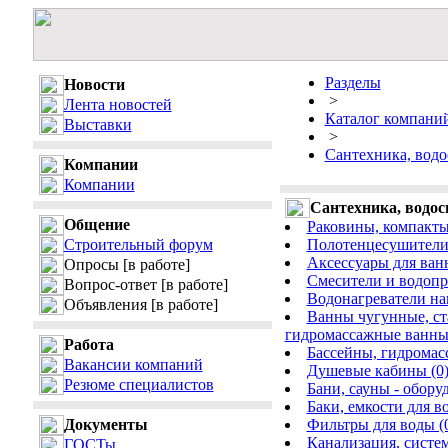
Разделы
Новости
>
Лента новостей
Каталог компани
Выставки
>
Сантехника, водо
Компании
Компании
Сантехника, водос
Общение
Раковины, компакты,
Строительный форум
Полотенцесушители 
Аксессуары для ван
Опросы
[в работе]
Смесители и водопр
Вопрос-ответ
[в работе]
Водонагреватели на
Объявления
[в работе]
Ванны чугунные, ст
гидромассажные ванны
Работа
Бассейны, гидромас
Вакансии компаний
Душевые кабины (0
Резюме специалистов
Бани, сауны - обору
Баки, емкости для в
Документы
Фильтры для воды (
Канализация, систем
ГОСТы