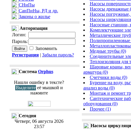
Насосы поверхностн
СНиПы
Насосы дренажные (
СанПиНы, РД и др.
Насосы погружные, 
Законы о жилье
Насосы циркуляцион
Насосные станции, 
Авторизация
Комплектующие элем
Логин
:
Металлические труб
Полипропиленовые 
Пароль
:
Металлопластиковые
Запомнить
Медные трубы (0)
Регистрация
|
Забыли пароль?
Соединительные эле
Теплоизоляция для т
Шаровые краны, вен
Cистема
Orphus
арматура (0)
Счетчики воды (0)
Нашли ошибку в тексте?
Бурение на воду, ры
Выделите
её мышкой и
анализ воды (0)
нажмите
Монтаж и ремонт тр
Сантехнические раб
оборудования (0)
Прочее (1)
Сегодня
Четверг, 06 августа 2026
Насосы циркуляц
23:57