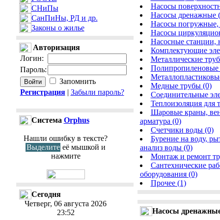
Насосы поверхностн
СНиПы
Насосы дренажные (
СанПиНы, РД и др.
Насосы погружные, 
Законы о жилье
Насосы циркуляцион
Насосные станции, 
Авторизация
Комплектующие элем
Логин
:
Металлические труб
Полипропиленовые 
Пароль
:
Металлопластиковые
Запомнить
Медные трубы (0)
Регистрация
|
Забыли пароль?
Соединительные эле
Теплоизоляция для т
Шаровые краны, вен
Cистема
Orphus
арматура (0)
Счетчики воды (0)
Нашли ошибку в тексте?
Бурение на воду, ры
Выделите
её мышкой и
анализ воды (0)
нажмите
Монтаж и ремонт тр
Сантехнические раб
оборудования (0)
Прочее (1)
Сегодня
Четверг, 06 августа 2026
Насосы дренажны
23:52