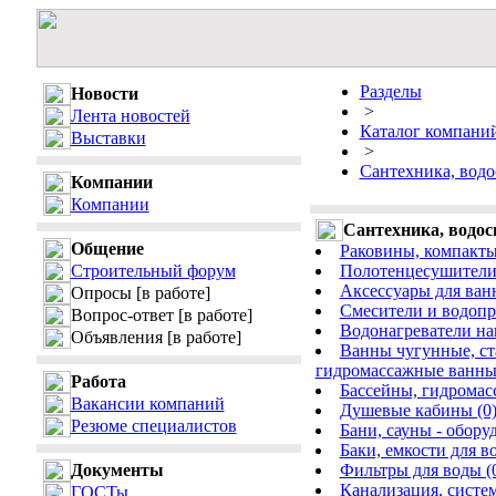
Разделы
Новости
>
Лента новостей
Каталог компани
Выставки
>
Сантехника, водо
Компании
Компании
Сантехника, водос
Общение
Раковины, компакты,
Строительный форум
Полотенцесушители 
Аксессуары для ван
Опросы
[в работе]
Смесители и водопр
Вопрос-ответ
[в работе]
Водонагреватели на
Объявления
[в работе]
Ванны чугунные, ст
гидромассажные ванны
Работа
Бассейны, гидромас
Вакансии компаний
Душевые кабины (0
Резюме специалистов
Бани, сауны - обору
Баки, емкости для в
Документы
Фильтры для воды (
Канализация, систем
ГОСТы