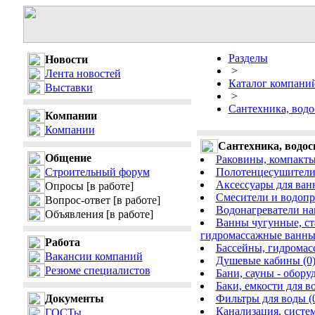
Разделы
Новости
>
Лента новостей
Каталог компани
Выставки
>
Сантехника, водо
Компании
Компании
Сантехника, водос
Общение
Раковины, компакты,
Строительный форум
Полотенцесушители 
Аксессуары для ван
Опросы
[в работе]
Смесители и водопр
Вопрос-ответ
[в работе]
Водонагреватели на
Объявления
[в работе]
Ванны чугунные, ст
гидромассажные ванны
Работа
Бассейны, гидромас
Вакансии компаний
Душевые кабины (0
Резюме специалистов
Бани, сауны - обору
Баки, емкости для в
Документы
Фильтры для воды (
Канализация, систем
ГОСТы