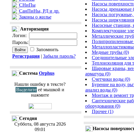
Насосы поверхностн
СНиПы
Насосы дренажные (
СанПиНы, РД и др.
Насосы погружные, 
Законы о жилье
Насосы циркуляцион
Насосные станции, 
Авторизация
Комплектующие элем
Логин
:
Металлические труб
Полипропиленовые 
Пароль
:
Металлопластиковые
Запомнить
Медные трубы (0)
Регистрация
|
Забыли пароль?
Соединительные эле
Теплоизоляция для т
Шаровые краны, вен
Cистема
Orphus
арматура (0)
Счетчики воды (0)
Нашли ошибку в тексте?
Бурение на воду, ры
Выделите
её мышкой и
анализ воды (0)
нажмите
Монтаж и ремонт тр
Сантехнические раб
оборудования (0)
Прочее (1)
Сегодня
Суббота, 08 августа 2026
Насосы поверхнос
09:01