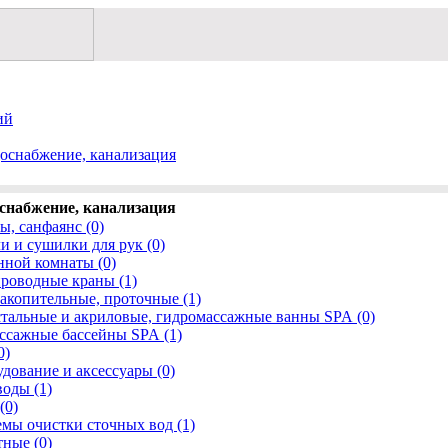
ий
доснабжение, канализация
снабжение, канализация
ы, санфаянс (0)
 и сушилки для рук (0)
нной комнаты (0)
роводные краны (1)
акопительные, проточные (1)
тальные и акриловые, гидромассажные ванны SPA (0)
ссажные бассейны SPA (1)
0)
удование и аксессуары (0)
воды (1)
(0)
емы очистки сточных вод (1)
ные (0)