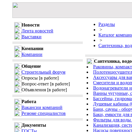
Разделы
Новости
>
Лента новостей
Каталог компан
Выставки
>
Сантехника, во
Компании
Компании
Сантехника, водо
Общение
Раковины, компакт
Строительный форум
Полотенцесушители
Аксессуары для ва
Опросы
[в работе]
Смесители и водоп
Вопрос-ответ
[в работе]
Водонагреватели н
Объявления
[в работе]
Ванны чугунные, с
Бассейны, гидрома
Работа
Душевые кабины (
Вакансии компаний
Бани, сауны - обор
Резюме специалистов
Баки, емкости для 
Фильтры для воды 
Документы
Канализация, сист
Насосы поверхност
ГОСТы