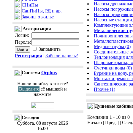
Насосы дренажные 
СНиПы
Насосы погружные
СанПиНы, РД и др.
Насосы циркуляци
Законы о жилье
Насосные станции,
Комплектующие эле
Авторизация
Металлические тру
Логин
:
Полипропиленовые
Металлопластиковы
Пароль
:
Медные трубы (0)
Запомнить
Соединительные эл
Регистрация
|
Забыли пароль?
Теплоизоляция для 
Шаровые краны, ве
Счетчики воды (0)
Cистема
Orphus
Бурение на воду, р
Монтаж и ремонт т
Нашли ошибку в тексте?
Сантехнические ра
Выделите
её мышкой и
Прочее (1)
нажмите
Душевые кабины
Компании 1 - 10 из 0
Сегодня
Начало | Пред. | | След
Суббота, 08 августа 2026
16:00