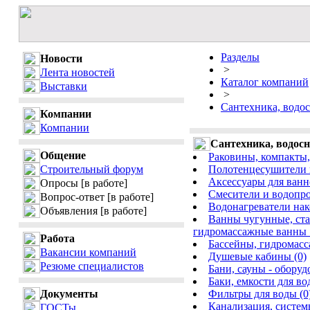
Разделы
Новости
>
Лента новостей
Каталог компаний
Выставки
>
Сантехника, водо
Компании
Компании
Сантехника, водос
Общение
Раковины, компакты,
Строительный форум
Полотенцесушители и
Аксессуары для ванн
Опросы
[в работе]
Смесители и водопро
Вопрос-ответ
[в работе]
Водонагреватели нак
Объявления
[в работе]
Ванны чугунные, ста
гидромассажные ванны 
Работа
Бассейны, гидромасс
Вакансии компаний
Душевые кабины (0)
Резюме специалистов
Бани, сауны - оборуд
Баки, емкости для во
Документы
Фильтры для воды (0
Канализация, систем
ГОСТы