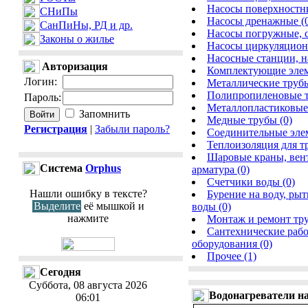
Насосы поверхностны
СНиПы
Насосы дренажные (
СанПиНы, РД и др.
Насосы погружные, 
Законы о жилье
Насосы циркуляцион
Насосные станции, н
Авторизация
Комплектующие элеме
Логин
:
Металлические трубы
Полипропиленовые т
Пароль
:
Металлопластиковые 
Запомнить
Медные трубы (0)
Регистрация
|
Забыли пароль?
Соединительные элем
Теплоизоляция для тр
Шаровые краны, вен
Cистема
Orphus
арматура (0)
Счетчики воды (0)
Нашли ошибку в тексте?
Бурение на воду, рыт
Выделите
её мышкой и
воды (0)
нажмите
Монтаж и ремонт тру
Сантехнические рабо
оборудования (0)
Прочее (1)
Сегодня
Суббота, 08 августа 2026
Водонагреватели н
06:01