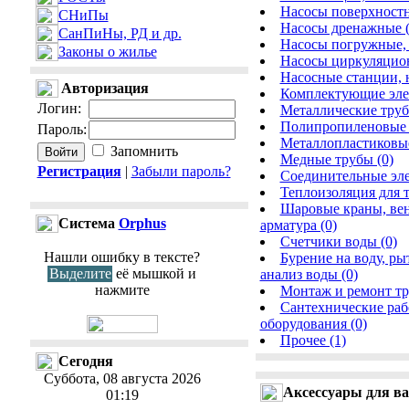
Насосы поверхностн
СНиПы
Насосы дренажные (
СанПиНы, РД и др.
Насосы погружные, 
Законы о жилье
Насосы циркуляцион
Насосные станции, 
Авторизация
Комплектующие элем
Логин
:
Металлические труб
Полипропиленовые 
Пароль
:
Металлопластиковые
Запомнить
Медные трубы (0)
Регистрация
|
Забыли пароль?
Соединительные эле
Теплоизоляция для т
Шаровые краны, вен
Cистема
Orphus
арматура (0)
Счетчики воды (0)
Нашли ошибку в тексте?
Бурение на воду, ры
Выделите
её мышкой и
анализ воды (0)
нажмите
Монтаж и ремонт тр
Сантехнические раб
оборудования (0)
Прочее (1)
Сегодня
Суббота, 08 августа 2026
Аксессуары для в
01:19