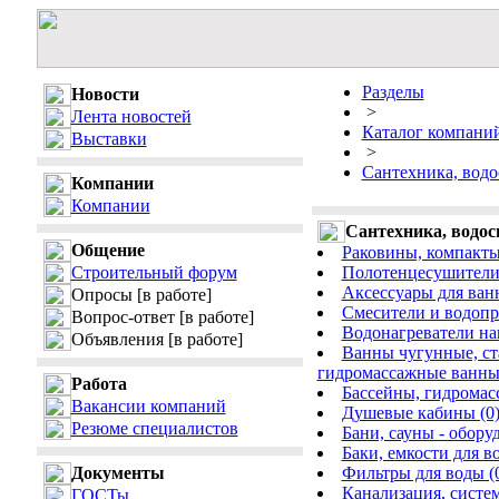
Разделы
Новости
>
Лента новостей
Каталог компани
Выставки
>
Сантехника, водо
Компании
Компании
Сантехника, водос
Общение
Раковины, компакты,
Строительный форум
Полотенцесушители 
Аксессуары для ван
Опросы
[в работе]
Смесители и водопр
Вопрос-ответ
[в работе]
Водонагреватели на
Объявления
[в работе]
Ванны чугунные, ст
гидромассажные ванны
Работа
Бассейны, гидромас
Вакансии компаний
Душевые кабины (0
Резюме специалистов
Бани, сауны - обору
Баки, емкости для в
Документы
Фильтры для воды (
Канализация, систем
ГОСТы