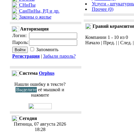
Услуги - штукатурны
СНиПы
Прочее (0)
СанПиНы, РД и др.
Законы о жилье
Гравий керамзито
Авторизация
Логин
:
Компании 1 - 10 из 0
Пароль
:
Начало | Пред. | | След. 
Запомнить
Регистрация
|
Забыли пароль?
Cистема
Orphus
Нашли ошибку в тексте?
Выделите
её мышкой и
нажмите
Сегодня
Пятница, 07 августа 2026
18:28