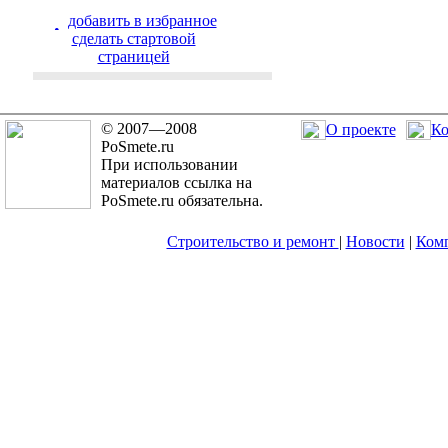
добавить в избранное
cделать стартовой
страницей
© 2007—2008
О проекте
Ко
PoSmete.ru
При использовании
материалов ссылка на
PoSmete.ru обязательна.
Строительство и ремонт
|
Новости
|
Ком