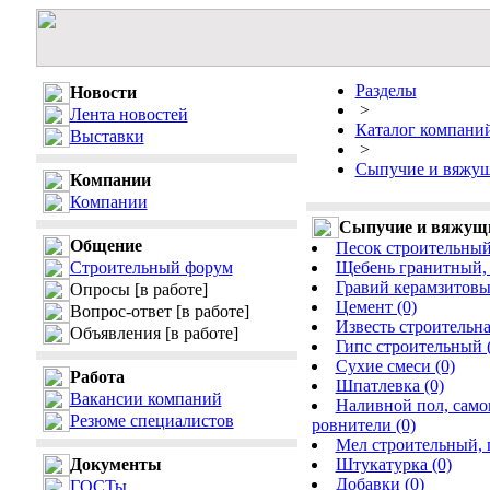
Разделы
Новости
>
Лента новостей
Каталог компани
Выставки
>
Сыпучие и вяжущ
Компании
Компании
Сыпучие и вяжущи
Общение
Песок строительный,
Строительный форум
Щебень гранитный, 
Гравий керамзитовы
Опросы
[в работе]
Цемент (0)
Вопрос-ответ
[в работе]
Известь строительна
Объявления
[в работе]
Гипс строительный (
Сухие смеси (0)
Работа
Шпатлевка (0)
Вакансии компаний
Наливной пол, сам
Резюме специалистов
ровнители (0)
Мел строительный, п
Документы
Штукатурка (0)
Добавки (0)
ГОСТы