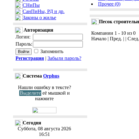
Прочее (0)
СНиПы
СанПиНы, РД и др.
Законы о жилье
Песок строитель
Авторизация
Компании 1 - 10 из 0
Логин
:
Начало | Пред. | | След
Пароль
:
Запомнить
Регистрация
|
Забыли пароль?
Cистема
Orphus
Нашли ошибку в тексте?
Выделите
её мышкой и
нажмите
Сегодня
Суббота, 08 августа 2026
16:51