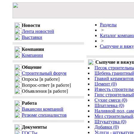
Разделы
Новости
>
Лента новостей
Каталог компан
Выставки
>
Сыпучие и вяжу
Компании
Компании
Сыпучие и вяжущ
Общение
Песок строительны
Строительный форум
Щебень гранитный,
Гравий керамзитов
Опросы
[в работе]
Цемент (0)
Вопрос-ответ
[в работе]
Известь строительн
Объявления
[в работе]
Гипс строительный 
Сухие смеси (0)
Работа
Шпатлевка (0)
Вакансии компаний
Наливной пол, сам
Резюме специалистов
Мел строительный,
Штукатурка (0)
Документы
Добавки (0)
Услуги - штукатур
ГОСТы