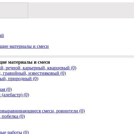
ий
щие материалы и смеси
ие материалы и смеси
й, речной, карьерный, кварцевый (0)
 гравийный, известняковый (0)
ый, природный (0)
ая (0)
(алебастр) (0)
овыравнивающиеся смеси, ровнители (0)
 побелка (0)
ные работы (0)