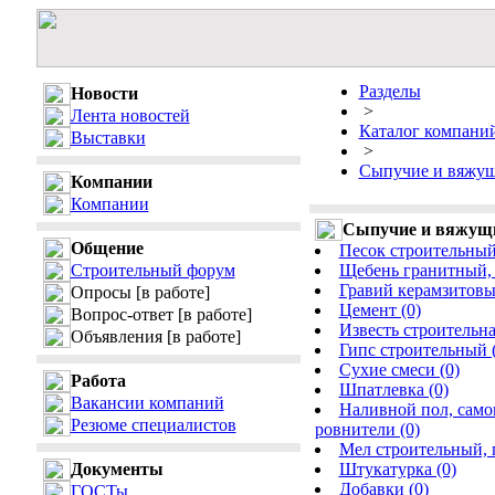
Разделы
Новости
>
Лента новостей
Каталог компани
Выставки
>
Сыпучие и вяжущ
Компании
Компании
Сыпучие и вяжущи
Общение
Песок строительный,
Строительный форум
Щебень гранитный, 
Гравий керамзитовы
Опросы
[в работе]
Цемент (0)
Вопрос-ответ
[в работе]
Известь строительна
Объявления
[в работе]
Гипс строительный (
Сухие смеси (0)
Работа
Шпатлевка (0)
Вакансии компаний
Наливной пол, сам
Резюме специалистов
ровнители (0)
Мел строительный, п
Документы
Штукатурка (0)
Добавки (0)
ГОСТы