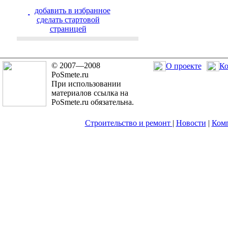
добавить в избранное
cделать стартовой
страницей
© 2007—2008
О проекте
Ко
PoSmete.ru
При использовании
материалов ссылка на
PoSmete.ru обязательна.
Строительство и ремонт
|
Новости
|
Ком