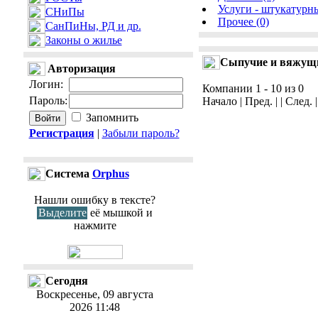
Услуги - штукатурны
СНиПы
Прочее (0)
СанПиНы, РД и др.
Законы о жилье
Сыпучие и вяжущи
Авторизация
Логин
:
Компании 1 - 10 из 0
Пароль
:
Начало | Пред. | | След. 
Запомнить
Регистрация
|
Забыли пароль?
Cистема
Orphus
Нашли ошибку в тексте?
Выделите
её мышкой и
нажмите
Сегодня
Воскресенье, 09 августа
2026 11:48