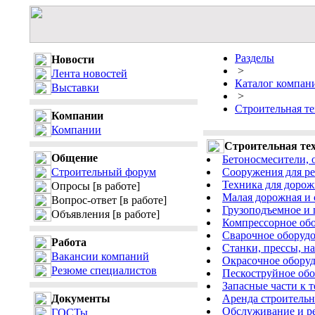
Разделы
Новости
>
Лента новостей
Каталог компан
Выставки
>
Строительная те
Компании
Компании
Строительная тех
Общение
Бетоносмесители, 
Строительный форум
Сооружения для ре
Техника для дорож
Опросы
[в работе]
Малая дорожная и 
Вопрос-ответ
[в работе]
Грузоподъемное и 
Объявления
[в работе]
Компрессорное обо
Сварочное оборудо
Работа
Станки, прессы, на
Вакансии компаний
Окрасочное оборуд
Резюме специалистов
Пескоструйное обо
Запасные части к 
Документы
Аренда строительн
Обслуживание и ре
ГОСТы