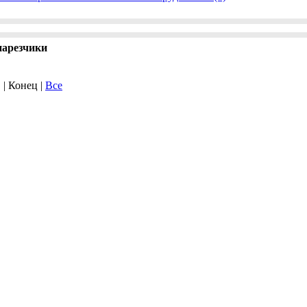
нарезчики
. | Конец |
Все