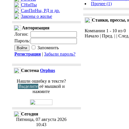
Прочее (1)
СНиПы
СанПиНы, РД и др.
Законы о жилье
Станки, прессы, 
Авторизация
Компании 1 - 10 из 0
Логин
:
Начало | Пред. | | След
Пароль
:
Запомнить
Регистрация
|
Забыли пароль?
Cистема
Orphus
Нашли ошибку в тексте?
Выделите
её мышкой и
нажмите
Сегодня
Пятница, 07 августа 2026
10:43