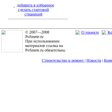
добавить в избранное
cделать стартовой
страницей
© 2007—2008
О проекте
Ко
PoSmete.ru
При использовании
материалов ссылка на
PoSmete.ru обязательна.
Строительство и ремонт
|
Новости
|
Ком