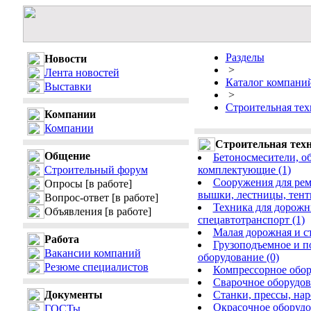
Разделы
Новости
>
Лента новостей
Каталог компани
Выставки
>
Строительная тех
Компании
Компании
Строительная техн
Общение
Бетоносмесители, об
Строительный форум
комплектующие (1)
Сооружения для ремо
Опросы
[в работе]
вышки, лестницы, тент
Вопрос-ответ
[в работе]
Техника для дорожн
Объявления
[в работе]
спецавтотранспорт (1)
Малая дорожная и ст
Работа
Грузоподъемное и п
Вакансии компаний
оборудование (0)
Резюме специалистов
Компрессорное обор
Сварочное оборудов
Документы
Станки, прессы, нар
Окрасочное оборудо
ГОСТы