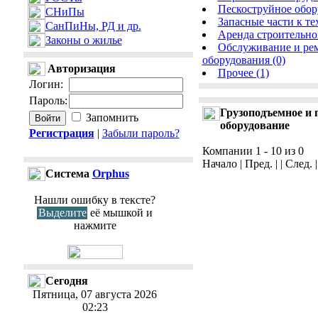
Пескоструйное обор
СНиПы
Запасные части к те
СанПиНы, РД и др.
Аренда строительно
Законы о жилье
Обслуживание и рем
оборудования (0)
Авторизация
Прочее (1)
Логин
:
Пароль
:
Грузоподъемное и 
Запомнить
оборудование
Регистрация
|
Забыли пароль?
Компании 1 - 10 из 0
Начало | Пред. | | След. 
Cистема
Orphus
Нашли ошибку в тексте?
Выделите
её мышкой и
нажмите
Сегодня
Пятница, 07 августа 2026
02:23