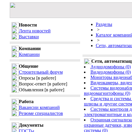
Разделы
Новости
>
Лента новостей
Каталог компани
Выставки
>
Сети, автоматизац
Компании
Компании
Сети, автоматизаци
Общение
Аудиодомофоны (0)
Строительный форум
Видеодомофоны (0)
Мониторы видеонаб
Опросы
[в работе]
Видеокамеры, видеог
Вопрос-ответ
[в работе]
Системы видеонаблю
Объявления
[в работе]
видеомагнитофоны (0)
Средства и системы
Работа
шлюзы и другие систем
Вакансии компаний
Cистемы контроля д
Резюме специалистов
электромагнитные и ко
Охранная сигнализа
Документы
охранные датчики, изв
системы (0)
ГОСТы