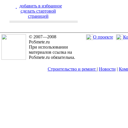
добавить в избранное
cделать стартовой
страницей
© 2007—2008
О проекте
Ко
PoSmete.ru
При использовании
материалов ссылка на
PoSmete.ru обязательна.
Строительство и ремонт
|
Новости
|
Ком