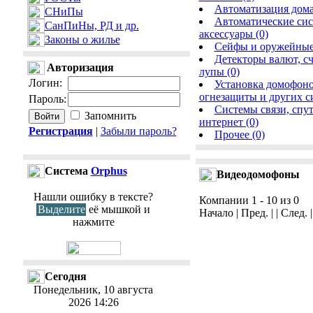
Автоматизация дома
СНиПы
Автоматические сис
СанПиНы, РД и др.
аксессуары (0)
Законы о жилье
Сейфы и оружейные
Детекторы валют, с
Авторизация
лупы (0)
Логин
:
Установка домофоно
огнезащиты и других си
Пароль
:
Системы связи, спу
Запомнить
интернет (0)
Регистрация
|
Забыли пароль?
Прочее (0)
Cистема
Orphus
Видеодомофоны
Нашли ошибку в тексте?
Компании 1 - 10 из 0
Выделите
её мышкой и
Начало | Пред. | | След. 
нажмите
Сегодня
Понедельник, 10 августа
2026 14:26