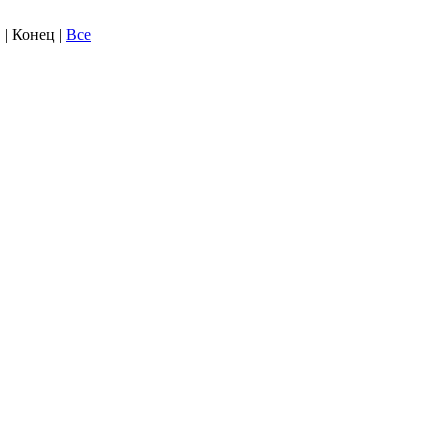
. | Конец |
Все