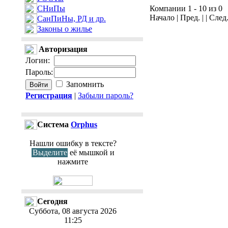
СНиПы
Компании 1 - 10 из 0
Начало | Пред. | | След
СанПиНы, РД и др.
Законы о жилье
Авторизация
Логин
:
Пароль
:
Запомнить
Регистрация
|
Забыли пароль?
Cистема
Orphus
Нашли ошибку в тексте?
Выделите
её мышкой и
нажмите
Сегодня
Суббота, 08 августа 2026
11:25