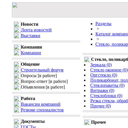
Разделы
Новости
>
Лента новостей
Каталог компан
Выставки
>
Стекло, поликар
Компании
Компании
Стекло, поликарб
Общение
Зеркала (0)
Строительный форум
Стекло оконное (0)
Оргстекло (0)
Опросы
[в работе]
Поликарбонат, пол
Вопрос-ответ
[в работе]
Стеклопакеты (0)
Объявления
[в работе]
Витражи (0)
Стеклоблоки (0)
Работа
Резка стекла, обраб
Вакансии компаний
Прочее (0)
Резюме специалистов
Документы
Прочее
ГОСТы