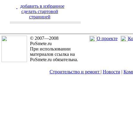
добавить в избранное
cделать стартовой
страницей
© 2007—2008
О проекте
Ко
PoSmete.ru
При использовании
материалов ссылка на
PoSmete.ru обязательна.
Строительство и ремонт
|
Новости
|
Ком