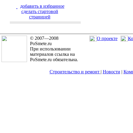
добавить в избранное
cделать стартовой
страницей
© 2007—2008
О проекте
Ко
PoSmete.ru
При использовании
материалов ссылка на
PoSmete.ru обязательна.
Строительство и ремонт
|
Новости
|
Ком