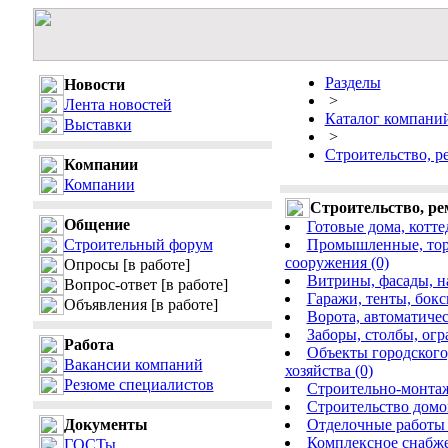
Разделы
Новости
>
Лента новостей
Каталог компани
Выставки
>
Строительство, р
Компании
Компании
Строительство, ре
Общение
Готовые дома, коттед
Строительный форум
Промышленные, торг
сооружения (0)
Опросы
[в работе]
Витрины, фасады, на
Вопрос-ответ
[в работе]
Гаражи, тенты, бокс
Объявления
[в работе]
Ворота, автоматиче
Заборы, столбы, огр
Работа
Объекты городского
Вакансии компаний
хозяйства (0)
Резюме специалистов
Cтроительно-монтаж
Cтроительство домов,
Документы
Отделочные работы 
Комплексное снабже
ГОСТы