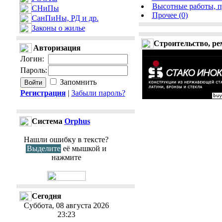
Высотные работы, 
СНиПы
Прочее (0)
СанПиНы, РД и др.
Законы о жилье
Строительство, ре
Авторизация
Логин
:
Пароль
:
Запомнить
Регистрация
|
Забыли пароль?
Cистема
Orphus
Нашли ошибку в тексте?
Выделите
её мышкой и
нажмите
Сегодня
Суббота, 08 августа 2026
23:23