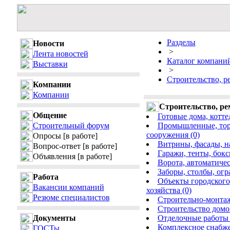
Разделы
Новости
>
Лента новостей
Каталог компани
Выставки
>
Строительство, р
Компании
Компании
Строительство, ре
Общение
Готовые дома, коттед
Строительный форум
Промышленные, торг
сооружения (0)
Опросы
[в работе]
Витрины, фасады, на
Вопрос-ответ
[в работе]
Гаражи, тенты, бокс
Объявления
[в работе]
Ворота, автоматиче
Заборы, столбы, огр
Работа
Объекты городского
Вакансии компаний
хозяйства (0)
Резюме специалистов
Cтроительно-монтаж
Cтроительство домов,
Документы
Отделочные работы 
Комплексное снабже
ГОСТы