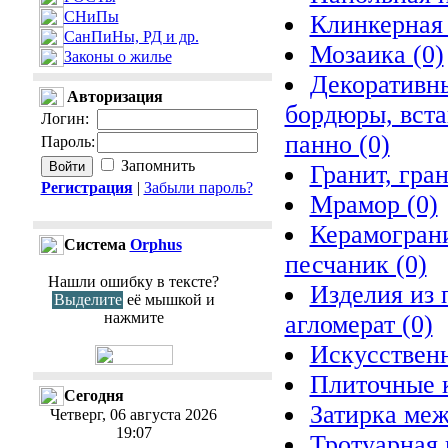
СНиПы
Клинкерная 
СанПиНы, РД и др.
Мозаика (0)
Законы о жилье
Декоративны
Авторизация
бордюры, вста
Логин
:
панно (0)
Пароль
:
Запомнить
Гранит, гра
Регистрация
|
Забыли пароль?
Мрамор (0)
Керамограни
Cистема
Orphus
песчаник (0)
Нашли ошибку в тексте?
Изделия из 
Выделите
её мышкой и
нажмите
агломерат (0)
Искусственн
Плиточные к
Сегодня
Затирка меж
Четверг, 06 августа 2026
19:07
Тротуарная 