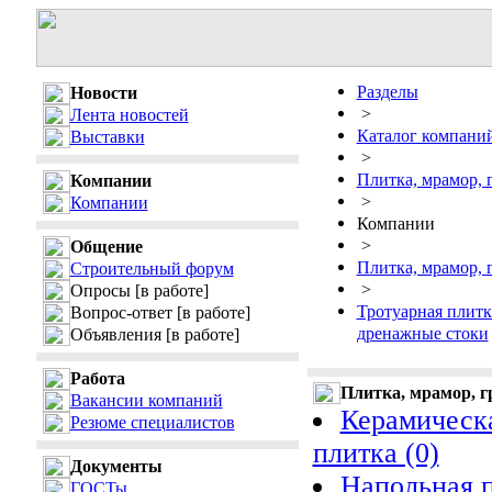
Разделы
Новости
>
Лента новостей
Каталог компани
Выставки
>
Плитка, мрамор, 
Компании
>
Компании
Компании
>
Общение
Плитка, мрамор, 
Строительный форум
>
Опросы
[в работе]
Тротуарная плитк
Вопрос-ответ
[в работе]
дренажные стоки
Объявления
[в работе]
Работа
Плитка, мрамор, г
Вакансии компаний
Керамическа
Резюме специалистов
плитка (0)
Документы
Напольная п
ГОСТы