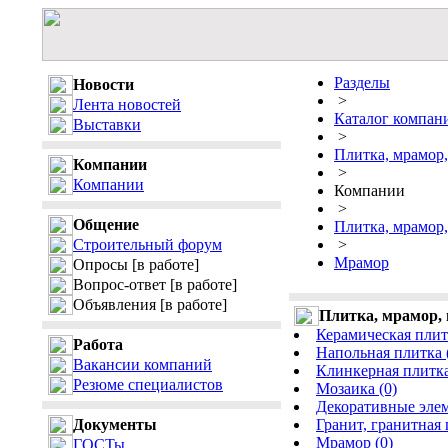
Разделы
Новости
>
Лента новостей
Каталог компан
Выставки
>
Плитка, мрамор,
Компании
>
Компании
Компании
>
Общение
Плитка, мрамор,
Строительный форум
>
Мрамор
Опросы
[в работе]
Вопрос-ответ
[в работе]
Объявления
[в работе]
Плитка, мрамор, 
Керамическая плитк
Работа
Напольная плитка 
Вакансии компаний
Клинкерная плитка
Резюме специалистов
Мозаика (0)
Декоративные элем
Документы
Гранит, гранитная 
Мрамор (0)
ГОСТы