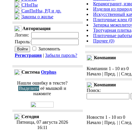
Керамогранит, изве
СНиПы
Изделия из природн
СанПиНы, РД и др.
Искусственный кам
Законы о жилье
Плиточные клеи (0
Затирка межплиточ
Авторизация
Тротуарная плитка
Логин
:
Плиточные работы,
Прочее (0)
Пароль
:
Запомнить
Регистрация
|
Забыли пароль?
Компании
Компании 1 - 10 из 0
Cистема
Orphus
Начало | Пред. | | След
Нашли ошибку в тексте?
Компании
Выделите
её мышкой и
Поиск:
нажмите
Сегодня
Новости 1 - 10 из 0
Пятница, 07 августа 2026
Начало | Пред. | | След
16:11