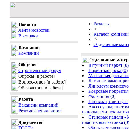
Разделы
Новости
>
Лента новостей
Каталог компани
Выставки
>
Отделочные матер
Компании
Компании
Отделочные матери
Общение
Штучный паркет (0)
Строительный форум
Паркетная доска (0)
Массивная доска пол
Опросы
[в работе]
Ламинат, ламиниров
Вопрос-ответ
[в работе]
Линолеум коммерчес
Объявления
[в работе]
Ковровые покрытия,
Фальшпол (0)
Работа
Порожки, плинтуса д
Вакансии компаний
Аксессуары, инструм
Резюме специалистов
напольными покрытиям
Стеновые панели - 
Документы
пластиковая вагонка (0
Обои, самоклеящаяся
ГОСТы