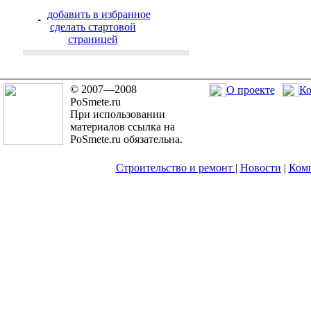
добавить в избранное
cделать стартовой
страницей
© 2007—2008
О проекте
Ко
PoSmete.ru
При использовании
материалов ссылка на
PoSmete.ru обязательна.
Строительство и ремонт
|
Новости
|
Ком