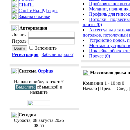
Пробковые покрытия
СНиПы
Молдинг, наличник, г
СанПиНы, РД и др.
Профиль для гипсока
Законы о жилье
Потолки - подвесны
плиты (0)
Авторизация
Аксессуары для под
Логин
:
потолков, потолочный 
Устройство полов, п
Пароль
:
Монтаж и устройств
Запомнить
Поклейка обоев, сте
Регистрация
|
Забыли пароль?
Прочее (0)
Cистема
Orphus
Массивная доска 
Нашли ошибку в тексте?
Компании 1 - 10 из 0
Выделите
её мышкой и
Начало | Пред. | | След. 
нажмите
Сегодня
Суббота, 08 августа 2026
08:55