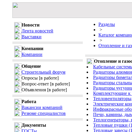
Разделы
Новости
>
Лента новостей
Каталог компан
Выставки
>
Отопление и га
Компании
Компании
Отопление и газо
Общение
Кабельные системы
Строительный форум
Радиаторы алюмин
Радиаторы биметал
Опросы
[в работе]
Радиаторы стальны
Вопрос-ответ
[в работе]
Радиаторы чугунны
Объявления
[в работе]
Комплектующие к р
Тепловентиляторы,
Работа
Электрические кон
Вакансии компаний
Инфракрасные обог
Резюме специалистов
Печи, камины, дым
Теплогенераторы, 
Документы
Тепловые пушки (1
Тепловые завесы (1
ГОСТы