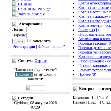
Котлы атмосферные
СНиПы
Котлы напольные г
СанПиНы, РД и др.
Котлы настенные г
Законы о жилье
Котлы на жидком и
Котлы на твердом 
Авторизация
Котлы электрическ
Логин
:
Бойлеры (1)
Гидроаккумуляторы
Пароль
:
Автоматика и комп
Запомнить
Горелки газовые (0
Регистрация
|
Забыли пароль?
Горелки дизельные 
Горелки универсал
Контрольно-измери
Cистема
Orphus
Газоснабжение - о
Газовые колонки, 
Нашли ошибку в тексте?
Ремонт, техобслуж
Выделите
её мышкой и
Прочее (0)
нажмите
Контрольно-изме
Компании 1 - 10 из 0
Сегодня
Начало | Пред. | | След
Суббота, 08 августа 2026
07:29