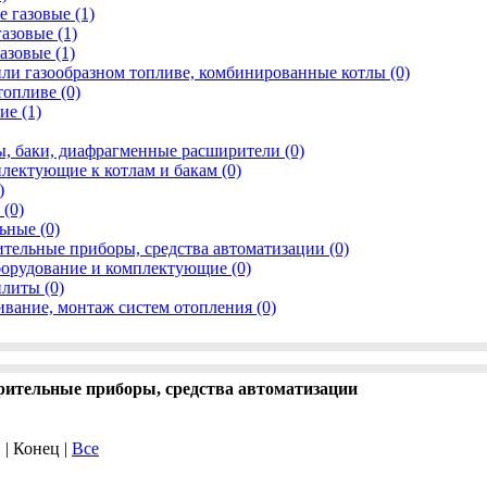
 газовые (1)
азовые (1)
азовые (1)
ли газообразном топливе, комбинированные котлы (0)
топливе (0)
ие (1)
, баки, диафрагменные расширители (0)
лектующие к котлам и бакам (0)
)
(0)
ьные (0)
тельные приборы, средства автоматизации (0)
борудование и комплектующие (0)
плиты (0)
ивание, монтаж систем отопления (0)
рительные приборы, средства автоматизации
. | Конец |
Все