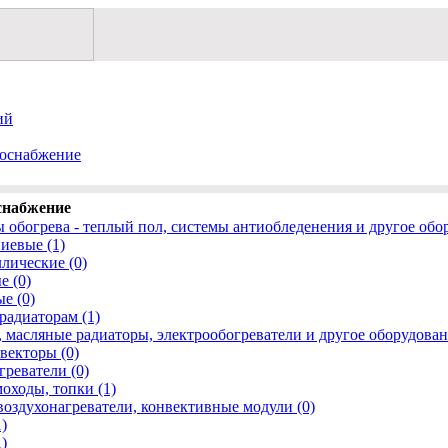
ий
зоснабжение
снабжение
 обогрева - теплый пол, системы антиобледенения и другое обор
иевые (1)
лические (0)
е (0)
е (0)
адиаторам (1)
 масляные радиаторы, электрообогреватели и другое оборудован
векторы (0)
реватели (0)
оходы, топки (1)
воздухонагреватели, конвективные модули (0)
)
)